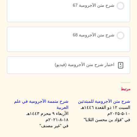
شرح متن الآجرومية 67
شرح متن الآجرومية 68
اختبار شرح متن الآجرومية (فيديو)
مرتبط
شرح متن الآجرومية للمبتدئين
شرح متممة الآجرومية في علم
السبت ۱۲ ذو القعدة ۱٤٤٦هـ
العربية
۱۰-۵-۲۰۲۵م
الأربعاء ۹ محرم ۱٤٤۳هـ
في "فؤاد بن محسن الثلايا"
۱۸-۸-۲۰۲۱م
في "غير مصنف"