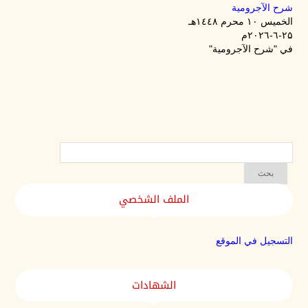
شرح الآجرومية
الخميس ۱۰ محرم ۱٤٤۸هـ
۲۵-٦-۲۰۲٦م
في "شرح الآجرومية"
الملف الشخصي
التسجيل في الموقع
الشهادات