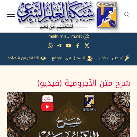
mail@m.al3ilm.net
تسجيل الدخول
التسجيل في الموقع
التحقق من شهادة
شرح متن الآجرومية (فيديو)