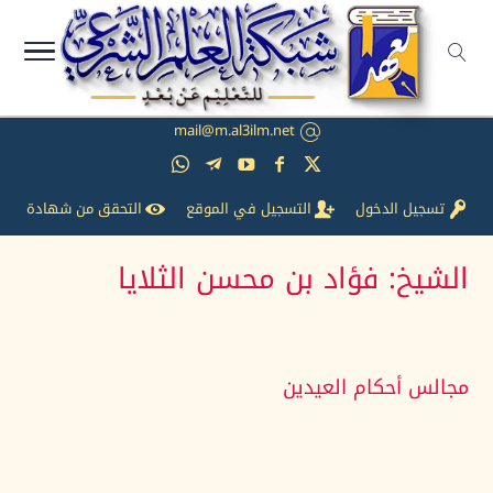
mail@m.al3ilm.net
تسجيل الدخول
التسجيل في الموقع
التحقق من شهادة
الشيخ:
فؤاد بن محسن الثلايا
مجالس أحكام العيدين