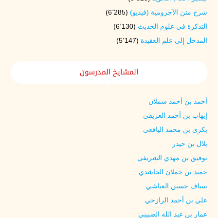
شرح متن الآجرومية (فيديو)
(6٬285)
التذكرة في علوم الحديث
(6٬130)
المدخل إلى علم العقيدة
(5٬147)
المشايخ المدرسون
أحمد بن أحمد شملان
إيهاب بن أحمد العريقي
بكري بن محمد اليافعي
بلال بن حيدر
توفيق بن مهدي الشريفي
حميد بن جملان الحاشدي
سياف حسين العياشي
علي بن أحمد الرازحي
عمار بن عبد الله الضبيبي