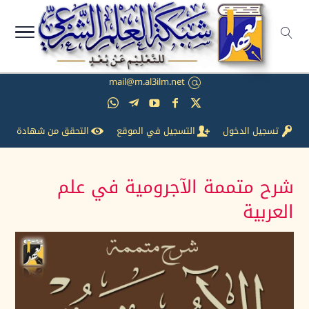
mail@m.al3ilm.net
تسجيل الدخول
التسجيل في الموقع
التحقق من شهادة
شرح متممة الآجرومية في علم
العربية