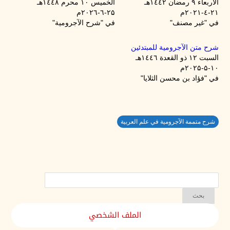
الأربعاء ۹ رمضان ۱٤٤۲هـ
الخميس ۱۰ محرم ۱٤٤۸هـ
۲۱-٤-۲۰۲۱م
۲۵-٦-۲۰۲٦م
في "غير مصنف"
في "شرح الآجرومية"
شرح متن الآجرومية للمبتدئين
السبت ۱۲ ذو القعدة ۱٤٤٦هـ
۱۰-۵-۲۰۲۵م
في "فؤاد بن محسن الثلايا"
شرح متممة الآجرومية في علم العربية
الملف الشخصي