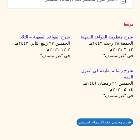
مرتبط
شرح منظومة القواعد الفقهية
شرح القواعد الفقهية – الثلايا
الجمعة ۲۸ رجب ۱٤٤۲هـ
الخميس ۲۷ ربيع الثاني ۱٤٤۳هـ
۱۲-۳-۲۰۲۱م
۲-۱۲-۲۰۲۱م
في "غير مصنف"
في "غير مصنف"
شرح رسالة لطيفة في أصول
الفقه
الخميس ۲۱ رمضان ۱٤٤۱هـ
۱٤-۵-۲۰۲۰م
في "غير مصنف"
شرح مختصر فقه الأسماء الحسنى