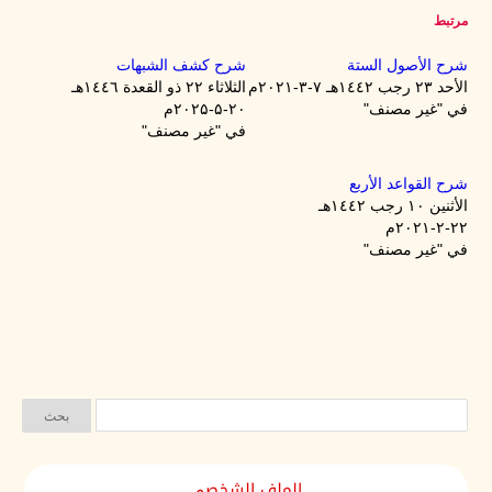
مرتبط
شرح الأصول الستة
شرح كشف الشبهات
الأحد ۲۳ رجب ۱٤٤۲هـ ۷-۳-۲۰۲۱م
الثلاثاء ۲۲ ذو القعدة ۱٤٤٦هـ
في "غير مصنف"
۲۰-۵-۲۰۲۵م
في "غير مصنف"
شرح القواعد الأربع
الأثنين ۱۰ رجب ۱٤٤۲هـ
۲۲-۲-۲۰۲۱م
في "غير مصنف"
الملف الشخصي