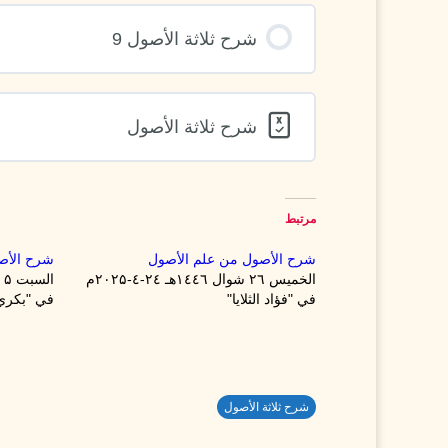
شرح ثلاثة الأصول 9
شرح ثلاثة الأصول
مرتبط
شرح الأصول من علم الأصول
شرح الأص
الخميس ۲٦ شوال ۱٤٤٦هـ ۲٤-٤-۲۰۲۵م
السبت ۵ رجب ۱٤٤۱هـ ۲۹-۲-۲۰۲۰م
في "فؤاد الثلايا"
في "بكري 
شرح ثلاثة الأصول