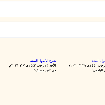
ول الستة
شرح الأصول الستة
الأحد ۲۳ رجب ۱٤٤۲هـ ۷-۳-۲۰۲۱م
اليافعي"
في "غير مصنف"